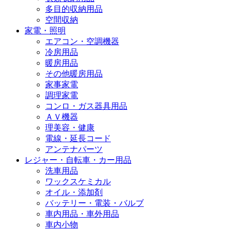
多目的収納用品
空間収納
家電・照明
エアコン・空調機器
冷房用品
暖房用品
その他暖房用品
家事家電
調理家電
コンロ・ガス器具用品
ＡＶ機器
理美容・健康
電線・延長コード
アンテナパーツ
レジャー・自転車・カー用品
洗車用品
ワックスケミカル
オイル・添加剤
バッテリー・電装・バルブ
車内用品・車外用品
車内小物