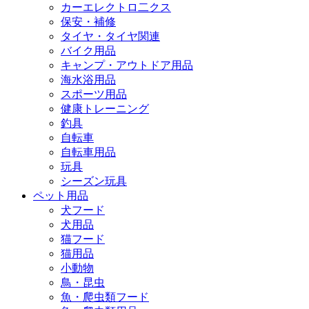
カーエレクトロ二クス
保安・補修
タイヤ・タイヤ関連
バイク用品
キャンプ・アウトドア用品
海水浴用品
スポーツ用品
健康トレーニング
釣具
自転車
自転車用品
玩具
シーズン玩具
ペット用品
犬フード
犬用品
猫フード
猫用品
小動物
鳥・昆虫
魚・爬虫類フード