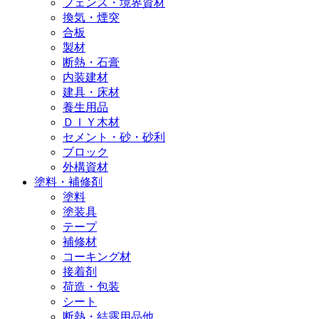
フェンス・境界資材
換気・煙突
合板
製材
断熱・石膏
内装建材
建具・床材
養生用品
ＤＩＹ木材
セメント・砂・砂利
ブロック
外構資材
塗料・補修剤
塗料
塗装具
テープ
補修材
コーキング材
接着剤
荷造・包装
シート
断熱・結露用品他