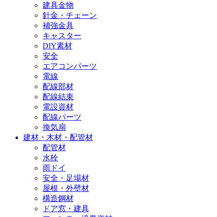
建具金物
針金・チェーン
補強金具
キャスター
DIY素材
安全
エアコンパーツ
電線
配線部材
配線結束
電設資材
配線パーツ
換気扇
建材・木材・配管材
配管材
水栓
雨ドイ
安全・足場材
屋根・外壁材
構造鋼材
ドア窓・建具