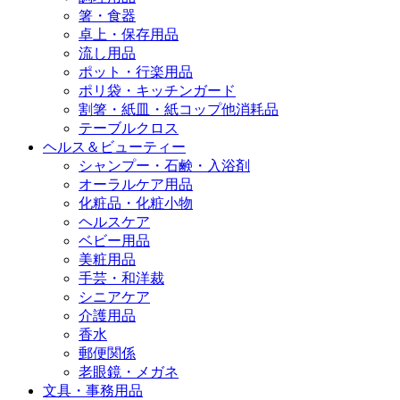
箸・食器
卓上・保存用品
流し用品
ポット・行楽用品
ポリ袋・キッチンガード
割箸・紙皿・紙コップ他消耗品
テーブルクロス
ヘルス＆ビューティー
シャンプー・石鹸・入浴剤
オーラルケア用品
化粧品・化粧小物
ヘルスケア
ベビー用品
美粧用品
手芸・和洋裁
シニアケア
介護用品
香水
郵便関係
老眼鏡・メガネ
文具・事務用品