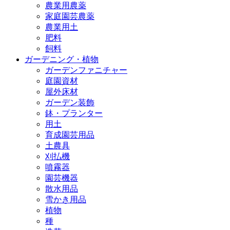
農業用農薬
家庭園芸農薬
農業用土
肥料
飼料
ガーデニング・植物
ガーデンファニチャー
庭園資材
屋外床材
ガーデン装飾
鉢・プランター
用土
育成園芸用品
土農具
刈払機
噴霧器
園芸機器
散水用品
雪かき用品
植物
種