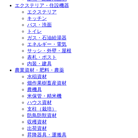
エクステリア・住設機器
エクステリア
キッチン
バス・洗面
トイレ
ガス・石油給湯器
エネルギー・電気
サッシ・外壁・屋根
表札・ポスト
内装・建具
農業資材・肥料・農薬
水稲資材
畑作果樹畜産資材
農機具
米保管・精米機
ハウス資材
支柱（栽培）
防鳥防獣資材
収穫資材
出荷資材
昇降器具・運搬具