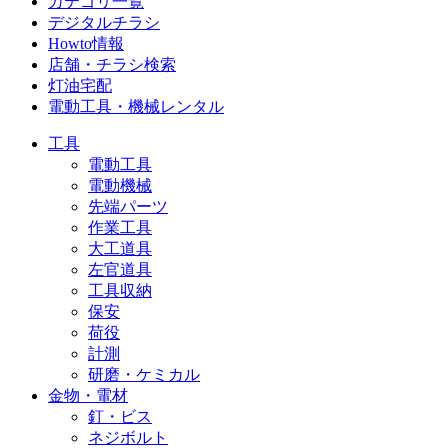
カテゴリ一覧
デジタルチラシ
Howto情報
店舗・チラシ検索
灯油宅配
電動工具・機械レンタル
工具
電動工具
電動機械
先端パーツ
作業工具
大工道具
左官道具
工具収納
保安
荷役
計測
研磨・ケミカル
金物・電材
釘・ビス
ネジボルト