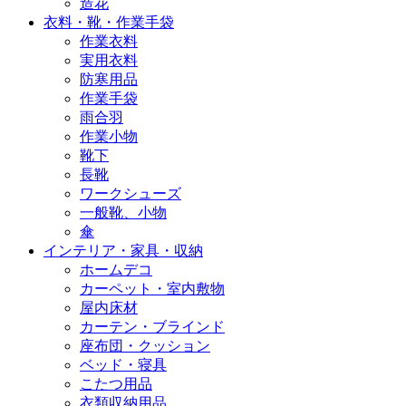
造花
衣料・靴・作業手袋
作業衣料
実用衣料
防寒用品
作業手袋
雨合羽
作業小物
靴下
長靴
ワークシューズ
一般靴、小物
傘
インテリア・家具・収納
ホームデコ
カーペット・室内敷物
屋内床材
カーテン・ブラインド
座布団・クッション
ベッド・寝具
こたつ用品
衣類収納用品