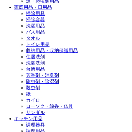
魚・爬虫類用品
家庭用品・日用品
掃除用具
掃除容器
洗濯用品
バス用品
タオル
トイレ用品
収納用品・収納保護用品
住居洗剤
洗濯洗剤
台所用品
芳香剤・消臭剤
防虫剤・除湿剤
殺虫剤
紙
カイロ
ローソク・線香・仏具
サンダル
キッチン用品
調理器具
調理用品