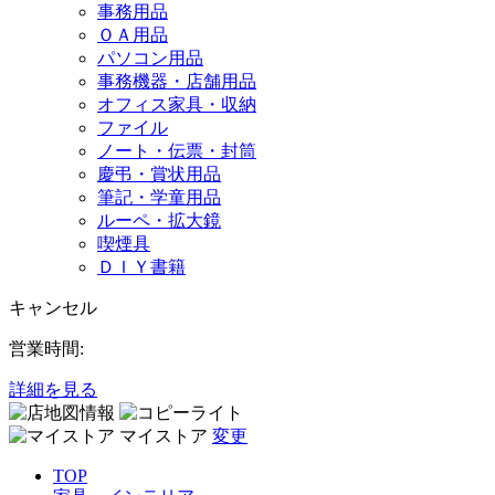
事務用品
ＯＡ用品
パソコン用品
事務機器・店舗用品
オフィス家具・収納
ファイル
ノート・伝票・封筒
慶弔・賞状用品
筆記・学童用品
ルーペ・拡大鏡
喫煙具
ＤＩＹ書籍
キャンセル
営業時間:
詳細を見る
マイストア
変更
TOP