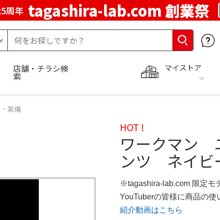
tagashira-lab.com 創業祭
5周年
マイストア
店舗・チラシ検
索
ア・装備
HOT !
ワークマン 
ンツ ネイビー
※tagashira-lab.com 限定
YouTuberの皆様に商品
紹介動画はこちら