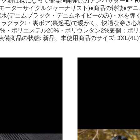
新仕様になって登場!●開発協力アンバサダー●・Rurik
モーターサイクルジャーナリスト)●商品の特徴●デニム
水(デニムブラック・デニムネイビーのみ)・水を弾
クラク!・裏ボア(裏起毛)で暖かく、快適な穿き心地
8%・ポリエステル20%・ポリウレタン2%裏側：ポリ
備商品の状態: 新品、未使用商品のサイズ: 3XL(4L