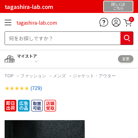
詳しくは
tagashira-lab.com
こちら
0
tagashira-lab.com
マイストア
変更
TOP
ファッション
メンズ
ジャケット・アウター
(729)