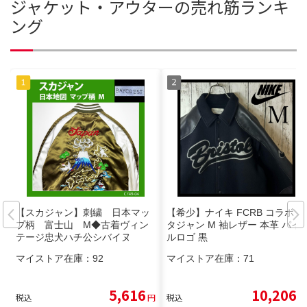
ジャケット・アウターの売れ筋ランキ
ング
【スカジャン】刺繍 日本マッ
【希少】ナイキ FCRB コラボ ス
プ柄 富士山 M◆古着ヴィン
タジャン M 袖レザー 本革 パイ
テージ忠犬ハチ公シバイヌ
ルロゴ 黒
マイストア在庫：
92
マイストア在庫：
71
5,616
10,206
税込
円
税込
円