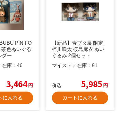
UBU PIN FO
【新品】青ブタ展 限定
 & 茶色ぬいぐる
梓川咲太 桜島麻衣 ぬい
ルダー
ぐるみ 2個セット
ア在庫：
46
マイストア在庫：
91
3,464
5,985
円
円
税込
トに入れる
カートに入れる