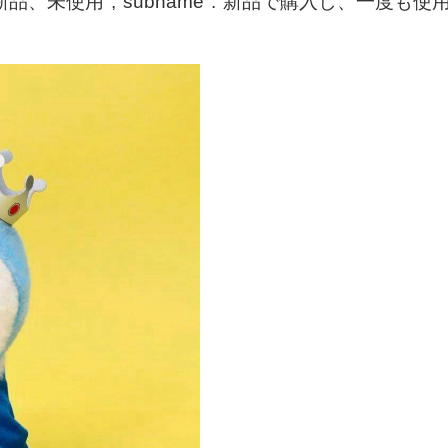
品、未使用","subname":"新品で購入し、一度も