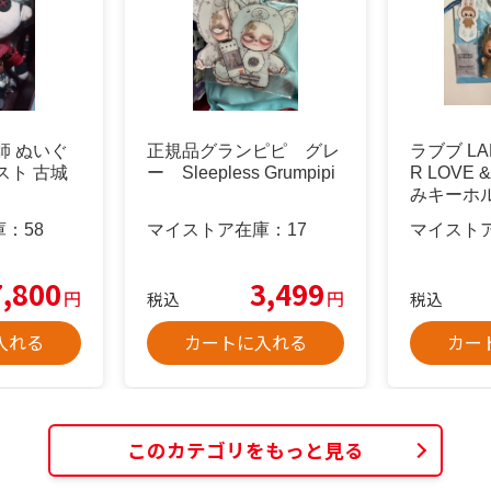
師 ぬいぐ
正規品グランピピ グレ
ラブブ LAB
スト 古城
ー Sleepless Grumpipi
R LOVE
みキーホ
庫：
58
マイストア在庫：
17
マイスト
7,800
3,499
円
円
税込
税込
入れる
カートに入れる
カー
このカテゴリをもっと見る