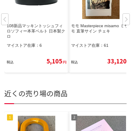
108新品マッキントッシュフィ
モモ Masterpiece misamo ミサ
ロソフィー本革ベルト 日本製ク
モ 直筆サイン チェキ
ロ
マイストア在庫：
6
マイストア在庫：
61
5,105
33,120
税込
円
税込
円
近くの売り場の商品