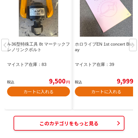
A-36型特殊工具 8t マーテックフ
ホロライブEN 1st concert Blu-r
レノリンクボルト
ay
マイストア在庫：
83
マイストア在庫：
39
9,500
9,999
税込
円
税込
円
カートに入れる
カートに入れる
このカテゴリをもっと見る