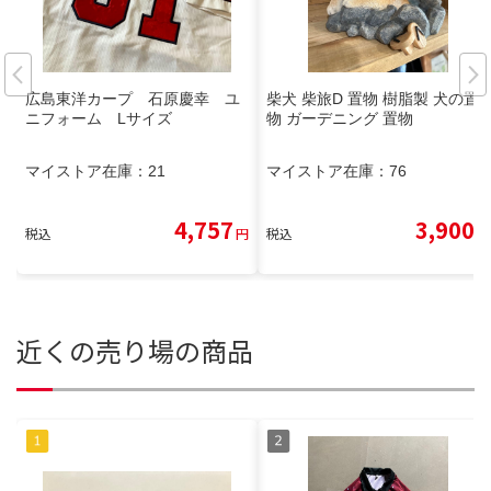
広島東洋カープ 石原慶幸 ユ
柴犬 柴旅D 置物 樹脂製 犬の置
ニフォーム Lサイズ
物 ガーデニング 置物
マイストア在庫：
21
マイストア在庫：
76
4,757
3,900
税込
円
税込
円
近くの売り場の商品