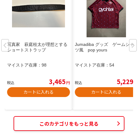
写真家 萩庭桂太が理想とする
Jumadiba グッズ ゲームシャ
ショートストラップ
ツ風 pop yours
マイストア在庫：
98
マイストア在庫：
54
3,465
5,229
税込
円
税込
円
カートに入れる
カートに入れる
このカテゴリをもっと見る