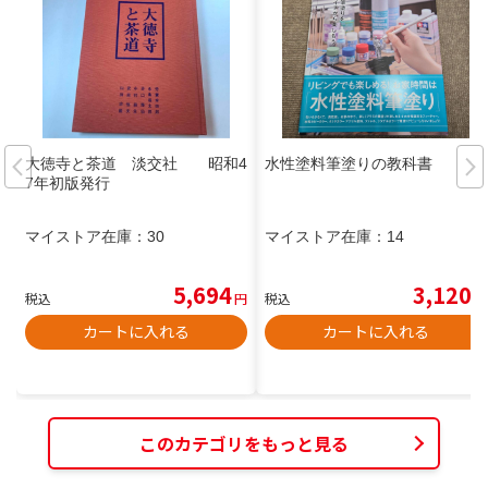
大徳寺と茶道 淡交社 昭和4
水性塗料筆塗りの教科書
7年初版発行
マイストア在庫：
30
マイストア在庫：
14
5,694
3,120
税込
円
税込
円
カートに入れる
カートに入れる
このカテゴリをもっと見る