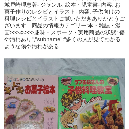
城戸崎理恵著- ジャンル: 絵本・児童書- 内容: お
菓子作りのレシピとイラスト- 内容: 子供向けの
料理レシピとイラストご覧いただきありがとうご
ざいます。商品の情報カテゴリー:本・雑誌・漫
画>>>本>>>趣味・スポーツ・実用商品の状態: 傷
や汚れあり","subname":"多くの人が見てわかる
ような傷や汚れがある