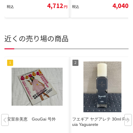
4,712
4,040
税込
円
税込
円
近くの売り場の商品
安室奈美恵 GouGai 号外
フエギア ヤグアレテ 30ml Fueg
uia Yaguarete