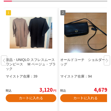
新品・UNIQLO スフレスムース
オールドコーチ ショルダーバ
ワンピース M ベージュ・ブラ
ッグ
ック
マイストア在庫：
39
マイストア在庫：
94
3,120
4,679
税込
円
税込
円
カートに入れる
カートに入れる