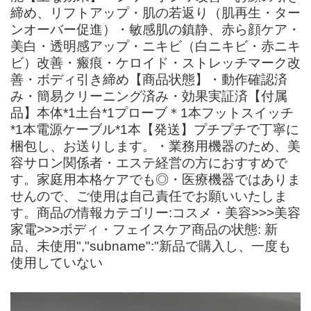
締め、リフトアップ・肌の若返り（肌再生・ター
ンオーバー促進）・敏感肌の鎮静、赤ら顔ケア・
美白・透明感アップ・ニキビ（白ニキビ・赤ニキ
ビ）改善・瘢痕・ケロイド・ストレッチマーク改
善・ボディ引き締め【商品状態】・動作確認済
み・簡易クリーニング済み・効果実証済【付属
品】本体*1土台*1プローブ＊1本フットスイッチ
*1本電源ケーブル*1本【発送】プチプチで丁寧に
梱包し、お送りします。・業務用機器のため、美
容サロン関係者・エステ経営の方におすすめで
す。家庭用本格ケアでも◎・医療機器ではありま
せんので、ご使用は自己責任でお願いいたしま
す。商品の情報カテゴリー:コスメ・美容>>>美容
家電>>>ボディ・フェイスケア商品の状態: 新
品、未使用","subname":"新品で購入し、一度も
使用していない