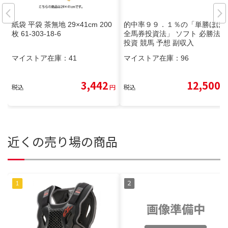
紙袋 平袋 茶無地 29×41cm 200
的中率９９．１％の「単勝ほぼ
枚 61-303-18-6
全馬券投資法」 ソフト 必勝法
投資 競馬 予想 副収入
マイストア在庫：
41
マイストア在庫：
96
3,442
12,500
税込
円
税込
円
近くの売り場の商品