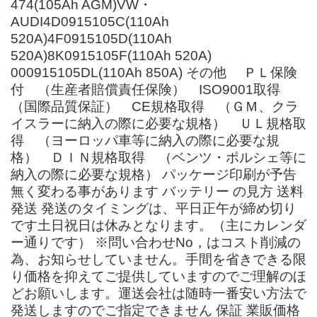
474(105Ah AGM)VW・
AUDI4D0915105C(110Ah
520A)4F0915105D(110Ah
520A)8K0915105F(110Ah 520A)
000915105DL(110Ah 850A) その他 ＰＬ保険
付 （生産者賠償責任保険） ISO9001取得
（国際品質保証） CE規格取得 （ＧＭ、クラ
イスラーに納入の際に必要な規格） ＵＬ規格取
得 （ヨーロッパ車等に納入の際に必要な規
格） ＤＩＮ規格取得 （ベンツ・ポルシェ等に
納入の際に必要な規格） パッケージ印刷が予告
無く変わる事があります バッテリー の見方 送料
発送 発送のタイミングは、平日正午が締め切り
です土日祝日は休みとなります。（主にカレンダ
ー通りです） ※問い合わせNo，はコスト削減の
為、お知らせしていません。手間を省きできる限
り価格を抑えてご提供していますのでご理解のほ
どお願いします。運送会社は随時一番安い方法で
発送しますのでご指定できません 保証 業販価格