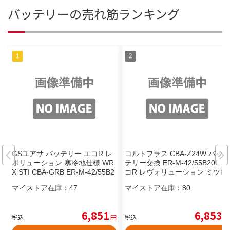
バッテリーの売れ筋ランキング
GSユアサ バッテリー エコR レ
コルトプラス CBA-Z24W バッ
ボリューション 寒冷地仕様 WR
テリー交換 ER-M-42/55B20L エ
X STI CBA-GRB ER-M-42/55B2
コR レヴォリューション ミツビ
0L GS YUASA ECO.R Revolutio
シ MITUBISHI GSユアサ
マイストア在庫：
47
マイストア在庫：
80
n
6,851
6,853
税込
円
税込
円